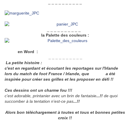
_ _ _ _ _ _ _ _ _ _
_ _ _ _ _ _ _ _ _ _
la Palette des couleurs :
en Word :
Palette_des_couleurs_format_paysage
_ _ _ _ _ _ _ _ _ _
La petite histoire :
c'est en regardant et écoutant les reportages sur l'Irlande
lors du match de foot France / Irlande, que
Chantal
a été
inspirée pour créer ses grilles et les proposer en défi !!
Ces dessins ont un charme fou !!!
c'est adorable, printanier avec un brin de fantaisie
...!!
de quoi
succomber à la tentation n'est-ce pas
...!!
Alors bon téléchargement à toutes et tous et bonnes petites
croix !!