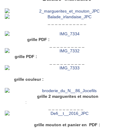
_ _ _ _ _ _ _ _ _ _ _
grille PDF :
maisons_en_format_paysage
_ _ _ _ _ _ _ _ _ _
grille PDF :
maisons_et_moutons_en_format_paysage
_ _ _ _ _ _ _ _ _ _
grille couleur :
mouton_panier_et_marguerites couleur
grille 2 marguerites et mouton
:
mouton_avec_panier_ou_oiseau_paysage
_ _ _ _ _ _ _ _ _ _
grille mouton et panier en PDF :
Détails_mouton_avec_panier