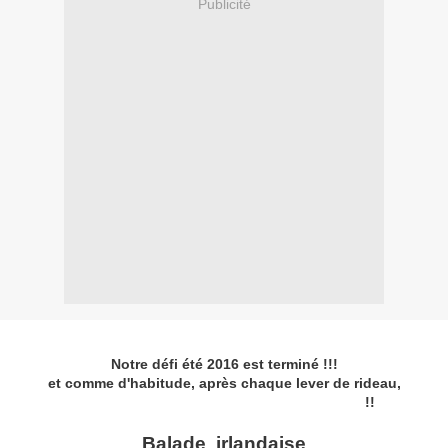
Publicité
Notre défi été 2016 est terminé !!!
et comme d'habitude, après chaque lever de rideau,
nous offrons les grilles à toute la blogosphère
!!
Balade irlandaise