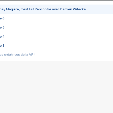
bey Maguire, c'est lui ! Rencontre avec Damien Witecka
e 6
e 5
e 4
e 3
s créatrices de la VF !
e 2
e 1
e Mektoub My Love arrive enfin ! Rencontre avec Shaïn Boumedine et Sal
i : après Toni en famille
elle réalise le bouleversant Dites lui que je l'aime
ais ! Rencontre autour de Vie privée de Rebecca Zlotowski