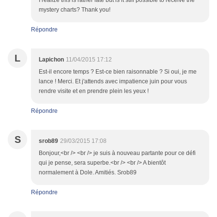
I realize this is rather late but is it still possible to receive the
mystery charts? Thank you!
Répondre
L
Lapichon
11/04/2015 17:12
Est-il encore temps ? Est-ce bien raisonnable ? Si oui, je me
lance ! Merci. Et j'attends avec impatience juin pour vous
rendre visite et en prendre plein les yeux !
Répondre
S
srob89
29/03/2015 17:08
Bonjour,<br /> <br /> je suis à nouveau partante pour ce défi
qui je pense, sera superbe.<br /> <br /> A bientôt
normalement à Dole. Amitiés. Srob89
Répondre