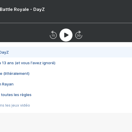
 Battle Royale - DayZ
 DayZ
 a 13 ans (et vous l'avez ignoré)
e (littéralement)
im Rayan
 toutes les règles
s les jeux vidéo
us choquant de Rockstar ? - Le scandale BULLY
e plus moche de Steam