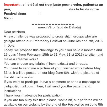
Important
: si le délai est trop juste pour broder, patientez un
peu,
notre grille sera offerte sur notre blog
dès la fin de notre
Festival donc
le 8 juin
!
Merci
_ _ _ _ _ _ _ _ _ _ _ _ _ _ _
traduction anglaise
: merci Véro (sud du Dakota)
Dear stitchers,
A new challenge was proposed to cross stitch groups who are
goingto attend our Embrodery Festival on June 6th and 7th, 2015
in Dole.
Today, we propose this challenge to you !You have 3 months and
16 days ( from February, 15th to 31 May, 31 st 2015) to stitch and
make a creative work !
You can choose any fabrics ( linen, aida...) and threads.
You need to send me a picture of your finished work before May
31 st. It will be posted on our blog June 6th, with the pictures of
the stitcher's works.
If you want to participe, leave a comment or send a message at
clubjpc@gmail.com Then, I will send you the pattern and
instructions .
Thank you in advance for participation.
If you are too busy this time,please, wait a bit, our patterns will be
available on our website by the end of the Festival so on June 8th