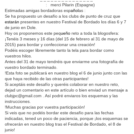
traduction espagnole
: merci Pilarin (Espagne)
Estimadas amigas bordadoras esp
añol
as :
Se ha propuesto un desafío a los clubs de punto de cruz que
estarán
presentes en nuestro Festival de Bordado los días 6 y 7
de junio en Dole.
Hoy os proponemos este peq
ueño
reto a toda la blogosfera:
¡Tenéis 3 meses y 16 días (del 15 de febrero al 31 de mayo de
2015) para bordar y confeccionar una creación!
Podéis escoger libremente tanto la tela para bordar como
vuestros hilos.
Antes del 31 de mayo tendréis que enviarme una fotografía de
vuestro bordado terminado.
!Esta foto se publicará
en nuestro blog el 6 de junio junto con las
que haya recibido de las otras participantes!
Si aceptáis este desafío y queréis colaborar en nuestro reto,
dejad un comentario en este artículo o bien enviad un mensaje a
clubjpc@gmail.com . Así podré enviaros los esquemas y las
instrucciones.
!Muchas gracias por vuestra participación!
Si veis que no podéis bordar este desafío para las fechas
indicadas, tened un poco de paciencia, porque ¡los esquemas se
ofrecerán en nuestro blog tras el Festival de Bordado, el 8 de
junio!