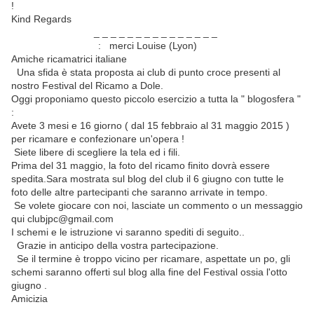
!
Kind Regards
_ _ _ _ _ _ _ _ _ _ _ _ _ _ _
traduction italienne
: merci Louise (Lyon)
Amiche ricamatrici italiane
Una sfida è stata proposta ai club di punto croce presenti al
nostro Festival del Ricamo a Dole.
Oggi proponiamo questo piccolo esercizio a tutta la " blogosfera "
:
Avete 3 mesi e 16 giorno ( dal 15 febbraio al 31 maggio 2015 )
per ricamare e confezionare un'opera !
Siete libere di scegliere la tela ed i fili.
Prima del 31 maggio, la foto del ricamo finito dovrà essere
spedita.Sara mostrata sul blog del club il 6 giugno con tutte le
foto delle altre partecipanti che saranno arrivate in tempo.
Se volete giocare con noi, lasciate un commento o un messaggio
qui clubjpc@gmail.com
I schemi e le istruzione vi saranno spediti di seguito..
Grazie in anticipo della vostra partecipazione.
Se il termine è troppo vicino per ricamare, aspettate un po, gli
schemi saranno offerti sul blog alla fine del Festival ossia l'otto
giugno .
Amicizia
_ _ _ _ _ _ _ _ _ _ _ _ _ _ _