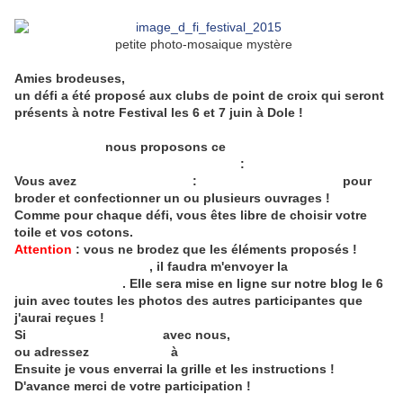
petite photo-mosaique mystère
Amies brodeuses,
un défi a été proposé aux clubs de point de croix qui seront
présents à notre Festival les 6 et 7 juin à Dole !
Aujourd'hui
nous proposons ce
petit exercice à toute la
blogosphère
:
Vous avez
3 mois et 16 jours
:
du 15 février au 31 mai
pour
broder et confectionner un ou plusieurs ouvrages !
Comme pour chaque défi, vous êtes libre de choisir votre
toile et vos cotons.
Attention
: vous ne brodez que les éléments proposés !
Avant le 31 mai minuit
, il faudra m'envoyer la
photo de votre
broderie terminée
. Elle sera mise en ligne sur notre blog le 6
juin avec toutes les photos des autres participantes que
j'aurai reçues !
Si
vous souhaitez jouer
avec nous,
laissez un commentaire
ou adressez
un message
à
clubjpc@gmail.com
Ensuite je vous enverrai la grille et les instructions !
D'avance merci de votre participation !